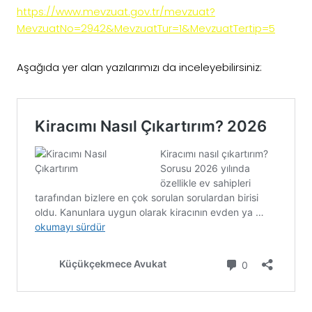
https://www.mevzuat.gov.tr/mevzuat?
MevzuatNo=2942&MevzuatTur=1&MevzuatTertip=5
Aşağıda yer alan yazılarımızı da inceleyebilirsiniz: