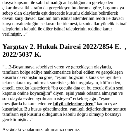
dosya kapsamı ile sabit olmadığı anlaşıldığından gerekçeden
çıkartılması iki tarafın da gerçekleşen bu duruma göre, boşanmaya
sebep olan olaylarda eşit derecede kusurlu oldukları belirtilerek
davalı karşı davacı kadının tüm istinaf istemlerinin reddi ile davacı
karşı davalı erkeğin ise kusur belirlemesi, tazminatlar yönelik istinaf
taleplerinin kabulü ile diğer istinaf taleplerinin reddine karar
verilmiştir…”
Yargıtay 2. Hukuk Dairesi 2022/2854 E. ,
2022/5037 K.
“…3-Boşanmaya sebebiyet veren ve gerçekleşen olaylarda,
tarafların bölge adliye mahkemesince kabul edilen ve gerçekleşen
kusurlu davranışlarına göre, “eşinin boğazını sıkarak ve uyurken
tekme atarak uyandırmak suretiyle şiddet uygulayan, küfür eden,
engelli çocuğu kastederek “bu çocuğa dua et, bu çocuk ölsün seni
kapının önüne koyacağım” diyen, eşini yatak odasına almayan ve
son olayda evden ayrılmasını isteyen” erkek eş ağır; “eşine
mesajlarda hakaret eden ve
büyü sitelerine giren
” kadın eş az
kusurludur. Bu husus gözetilmeden, yanılgılı değerlendirme sonucu
tarafların eşit kusurlu olduğunun kabulü doğru olmayıp bozmayı
gerektirmiştir…”
Aşağıdaki yazılarımızı okumanızı öneririz.