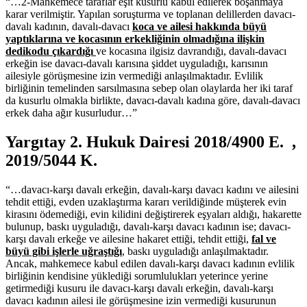
“…2-Mahkemece taraflar eşit kusurlu kabul edilerek boşanmaya
karar verilmiştir. Yapılan soruşturma ve toplanan delillerden davacı-
davalı kadının, davalı-davacı
koca ve ailesi hakkında büyü
yaptıklarına ve kocasının erkekliğinin olmadığına ilişkin
dedikodu çıkardığı
ve kocasına ilgisiz davrandığı, davalı-davacı
erkeğin ise davacı-davalı karısına şiddet uyguladığı, karısının
ailesiyle görüşmesine izin vermediği anlaşılmaktadır. Evlilik
birliğinin temelinden sarsılmasına sebep olan olaylarda her iki taraf
da kusurlu olmakla birlikte, davacı-davalı kadına göre, davalı-davacı
erkek daha ağır kusurludur…”
Yargıtay 2. Hukuk Dairesi 2018/4900 E. ,
2019/5044 K.
“…davacı-karşı davalı erkeğin, davalı-karşı davacı kadını ve ailesini
tehdit ettiği, evden uzaklaştırma kararı verildiğinde müşterek evin
kirasını ödemediği, evin kilidini değiştirerek eşyaları aldığı, hakarette
bulunup, baskı uyguladığı, davalı-karşı davacı kadının ise; davacı-
karşı davalı erkeğe ve ailesine hakaret ettiği, tehdit ettiği,
fal ve
büyü gibi işlerle uğraştığı
, baskı uyguladığı anlaşılmaktadır.
Ancak, mahkemece kabul edilen davalı-karşı davacı kadının evlilik
birliğinin kendisine yüklediği sorumlulukları yeterince yerine
getirmediği kusuru ile davacı-karşı davalı erkeğin, davalı-karşı
davacı kadının ailesi ile görüşmesine izin vermediği kusurunun