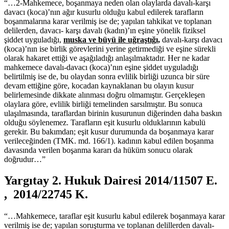
“…2-Mahkemece, boşanmaya neden olan olaylarda davalı-karşı
davacı (koca)’nın ağır kusurlu olduğu kabul edilerek tarafların
boşanmalarına karar verilmiş ise de; yapılan tahkikat ve toplanan
delilerden, davacı- karşı davalı (kadın)’ın eşine yönelik fiziksel
şiddet uyguladığı,
muska ve büyü ile uğraştığı,
davalı-karşı davacı
(koca)’nın ise birlik görevlerini yerine getirmediği ve eşine sürekli
olarak hakaret ettiği ve aşağıladığı anlaşılmaktadır. Her ne kadar
mahkemece davalı-davacı (koca)’nın eşine şiddet uyguladığı
belirtilmiş ise de, bu olaydan sonra evlilik birliği uzunca bir süre
devam ettiğine göre, kocadan kaynaklanan bu olayın kusur
belirlemesinde dikkate alınması doğru olmamıştır. Gerçekleşen
olaylara göre, evlilik birliği temelinden sarsılmıştır. Bu sonuca
ulaşılmasında, taraflardan birinin kusurunun diğerinden daha baskın
olduğu söylenemez. Tarafların eşit kusurlu olduklarının kabulü
gerekir. Bu bakımdan; eşit kusur durumunda da boşanmaya karar
verileceğinden (TMK. md. 166/1). kadının kabul edilen boşanma
davasında verilen boşanma kararı da hüküm sonucu olarak
doğrudur…”
Yargıtay 2. Hukuk Dairesi 2014/11507 E.
, 2014/22745 K.
“…Mahkemece, taraflar eşit kusurlu kabul edilerek boşanmaya karar
verilmiş ise de; yapılan soruşturma ve toplanan delillerden davalı-