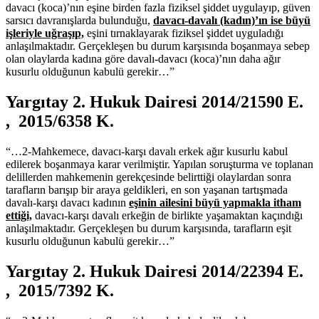
davacı (koca)’nın eşine birden fazla fiziksel şiddet uygulayıp, güven
sarsıcı davranışlarda bulunduğu,
davacı-davalı (kadın)’ın ise büyü
işleriyle uğraşıp,
eşini tırnaklayarak fiziksel şiddet uyguladığı
anlaşılmaktadır. Gerçekleşen bu durum karşısında boşanmaya sebep
olan olaylarda kadına göre davalı-davacı (koca)’nın daha ağır
kusurlu olduğunun kabulü gerekir…”
Yargıtay 2. Hukuk Dairesi 2014/21590 E.
, 2015/6358 K.
“…2-Mahkemece, davacı-karşı davalı erkek ağır kusurlu kabul
edilerek boşanmaya karar verilmiştir. Yapılan soruşturma ve toplanan
delillerden mahkemenin gerekçesinde belirttiği olaylardan sonra
tarafların barışıp bir araya geldikleri, en son yaşanan tartışmada
davalı-karşı davacı kadının
eşinin ailesini büyü yapmakla itham
ettiği,
davacı-karşı davalı erkeğin de birlikte yaşamaktan kaçındığı
anlaşılmaktadır. Gerçekleşen bu durum karşısında, tarafların eşit
kusurlu olduğunun kabulü gerekir…”
Yargıtay 2. Hukuk Dairesi 2014/22394 E.
, 2015/7392 K.