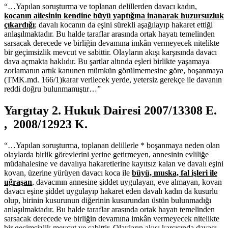
“…Yapılan soruşturma ve toplanan delillerden davacı kadın,
kocanın ailesinin kendine büyü yaptığına inanarak huzursuzluk
çıkardığı
; davalı kocanın da eşini sürekli aşağılayıp hakaret ettiği
anlaşılmaktadır. Bu halde taraflar arasında ortak hayatı temelinden
sarsacak derecede ve birliğin devamına imkân vermeyecek nitelikte
bir geçimsizlik mevcut ve sabittir. Olayların akışı karşısında davacı
dava açmakta haklıdır. Bu şartlar altında eşleri birlikte yaşamaya
zorlamanın artık kanunen mümkün görülmemesine göre, boşanmaya
(TMK.md. 166/1)karar verilecek yerde, yetersiz gerekçe ile davanın
reddi doğru bulunmamıştır…”
Yargıtay 2. Hukuk Dairesi 2007/13308 E.
, 2008/12923 K.
“…Yapılan soruşturma, toplanan delillerle * boşanmaya neden olan
olaylarda birlik görevlerini yerine getirmeyen, annesinin evliliğe
müdahalesine ve davalıya hakaretlerine kayıtsız kalan ve davalı eşini
kovan, üzerine yürüyen davacı koca ile
büyü, muska, fal işleri ile
uğraşan
, davacının annesine şiddet uygulayan, eve almayan, kovan
davacı eşine şiddet uygulayıp hakaret eden davalı kadın da kusurlu
olup, birinin kusurunun diğerinin kusurundan üstün bulunmadığı
anlaşılmaktadır. Bu halde taraflar arasında ortak hayatı temelinden
sarsacak derecede ve birliğin devamına imkân vermeyecek nitelikte
bir geçimsizlik mevcut ve sabittir. Olayların akışı karşısında davacı