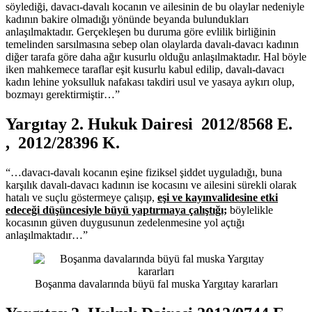
söylediği, davacı-davalı kocanın ve ailesinin de bu olaylar nedeniyle
kadının bakire olmadığı yönünde beyanda bulundukları
anlaşılmaktadır. Gerçekleşen bu duruma göre evlilik birliğinin
temelinden sarsılmasına sebep olan olaylarda davalı-davacı kadının
diğer tarafa göre daha ağır kusurlu olduğu anlaşılmaktadır. Hal böyle
iken mahkemece taraflar eşit kusurlu kabul edilip, davalı-davacı
kadın lehine yoksulluk nafakası takdiri usul ve yasaya aykırı olup,
bozmayı gerektirmiştir…”
Yargıtay 2. Hukuk Dairesi 2012/8568 E.
, 2012/28396 K.
“…davacı-davalı kocanın eşine fiziksel şiddet uyguladığı, buna
karşılık davalı-davacı kadının ise kocasını ve ailesini sürekli olarak
hatalı ve suçlu göstermeye çalışıp,
eşi ve kayınvalidesine etki
edeceği düşüncesiyle büyü yaptırmaya çalıştığı;
böylelikle
kocasının güven duygusunun zedelenmesine yol açtığı
anlaşılmaktadır…”
Boşanma davalarında büyü fal muska Yargıtay kararları