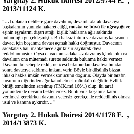
Yargıtay 2. Hukuk Dairesi 2012/9744 E. ,
2013/11124 K.
“…Toplanan delillere göre davalının, devamlı olarak davacıya
başkalarının yanında hakaret ettiği,
muska ve büyü ile uğraştığı
ve
eşinin eşyalarını dışarı attığı, kişilik haklarına ağır saldırıda
bulunduğu gerçekleşmiştir. Bu haksız tutum ve davranış karşısında
davacı için boşanma davası açmak hakkı doğmuştur. Davacının
sadakatsiz hali mahkemece ağır kusur sayılarak dava
reddolunmuştur. Oysa davacının sadakatsiz davranış içinde olması
davalının ona mütemadi surette saldırıda bulunma hakkı vermez.
Davanın bu sebeple reddi, neticesi bakımından davalıya bundan
sonra davacıya saldırma imkanı verir. Böyle bir düşünüş bizzat
ihkakı hakka imkân vermek sonucunu doğurur. Olayda bir tarafın
kusurunu diğerinden ağır kabul etmek mümkün değildir. Evlilik
birliği temelinden sarsılmış (TMK.md.166/1) olup, iki taraf
yönünden de devamı beklenemez. Bu itibarla boşanma kararı
verilmesi gerekirken davanın yetersiz gerekçe ile reddedilmiş olması
usul ve kanuna aykırıdır…”
Yargıtay 2. Hukuk Dairesi 2014/1178 E. ,
2014/13873 K.