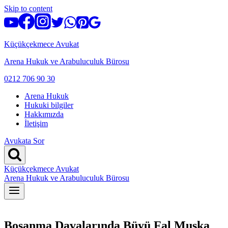
Skip to content
Küçükçekmece Avukat
Arena Hukuk ve Arabuluculuk Bürosu
0212 706 90 30
Arena Hukuk
Hukuki bilgiler
Hakkımızda
İletişim
Avukata Sor
Küçükçekmece Avukat
Arena Hukuk ve Arabuluculuk Bürosu
Boşanma Davalarında Büyü Fal Muska