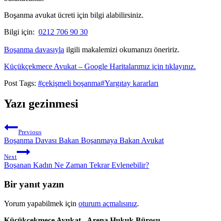
Boşanma avukat ücreti için bilgi alabilirsiniz.
Bilgi için:
0212 706 90 30
Boşanma davasıyla
ilgili makalemizi okumanızı öneririz.
Küçükçekmece Avukat – Google Haritalarımız için tıklayınız.
Post Tags:
#
çekişmeli boşanma
#
Yargıtay kararları
Yazı gezinmesi
Previous
Boşanma Davası Bakan Boşanmaya Bakan Avukat
Next
Boşanan Kadın Ne Zaman Tekrar Evlenebilir?
Bir yanıt yazın
Yorum yapabilmek için
oturum açmalısınız
.
Küçükçekmece Avukat - Arena Hukuk Bürosu