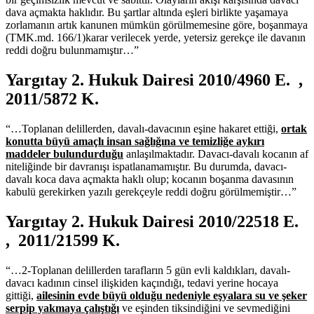
dava açmakta haklıdır. Bu şartlar altında eşleri birlikte yaşamaya
zorlamanın artık kanunen mümkün görülmemesine göre, boşanmaya
(TMK.md. 166/1)karar verilecek yerde, yetersiz gerekçe ile davanın
reddi doğru bulunmamıştır…”
Yargıtay 2. Hukuk Dairesi 2010/4960 E. ,
2011/5872 K.
“…Toplanan delillerden, davalı-davacının eşine hakaret ettiği,
ortak
konutta büyü amaçlı insan sağlığına ve temizliğe aykırı
maddeler bulundurduğu
anlaşılmaktadır. Davacı-davalı kocanın af
niteliğinde bir davranışı ispatlanamamıştır. Bu durumda, davacı-
davalı koca dava açmakta haklı olup; kocanın boşanma davasının
kabulü gerekirken yazılı gerekçeyle reddi doğru görülmemiştir…”
Yargıtay 2. Hukuk Dairesi 2010/22518 E.
, 2011/21599 K.
“…2-Toplanan delillerden tarafların 5 gün evli kaldıkları, davalı-
davacı kadının cinsel ilişkiden kaçındığı, tedavi yerine hocaya
gittiği,
ailesinin evde büyü olduğu nedeniyle eşyalara su ve şeker
serpip yakmaya çalıştığı
ve eşinden tiksindiğini ve sevmediğini