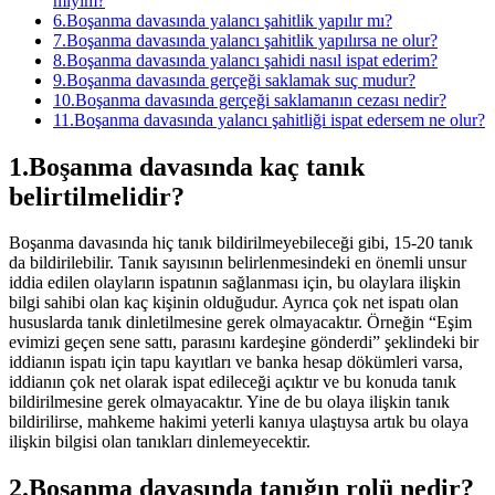
miyim?
6.Boşanma davasında yalancı şahitlik yapılır mı?
7.Boşanma davasında yalancı şahitlik yapılırsa ne olur?
8.Boşanma davasında yalancı şahidi nasıl ispat ederim?
9.Boşanma davasında gerçeği saklamak suç mudur?
10.Boşanma davasında gerçeği saklamanın cezası nedir?
11.Boşanma davasında yalancı şahitliği ispat edersem ne olur?
1.Boşanma davasında kaç tanık
belirtilmelidir?
Boşanma davasında hiç tanık bildirilmeyebileceği gibi, 15-20 tanık
da bildirilebilir. Tanık sayısının belirlenmesindeki en önemli unsur
iddia edilen olayların ispatının sağlanması için, bu olaylara ilişkin
bilgi sahibi olan kaç kişinin olduğudur. Ayrıca çok net ispatı olan
hususlarda tanık dinletilmesine gerek olmayacaktır. Örneğin “Eşim
evimizi geçen sene sattı, parasını kardeşine gönderdi” şeklindeki bir
iddianın ispatı için tapu kayıtları ve banka hesap dökümleri varsa,
iddianın çok net olarak ispat edileceği açıktır ve bu konuda tanık
bildirilmesine gerek olmayacaktır. Yine de bu olaya ilişkin tanık
bildirilirse, mahkeme hakimi yeterli kanıya ulaştıysa artık bu olaya
ilişkin bilgisi olan tanıkları dinlemeyecektir.
2.Boşanma davasında tanığın rolü nedir?