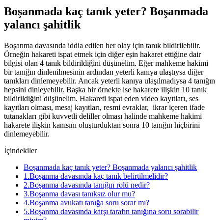
Boşanmada kaç tanık yeter? Boşanmada
yalancı şahitlik
Boşanma davasında iddia edilen her olay için tanık bildirilebilir.
Örneğin hakareti ispat etmek için diğer eşin hakaret ettiğine dair
bilgisi olan 4 tanık bildirildiğini düşünelim. Eğer mahkeme hakimi
bir tanığın dinlenilmesinin ardından yeterli kanıya ulaştıysa diğer
tanıkları dinlemeyebilir. Ancak yeterli kanıya ulaşılmadıysa 4 tanığın
hepsini dinleyebilir. Başka bir örnekte ise hakarete ilişkin 10 tanık
bildirildiğini düşünelim. Hakareti ispat eden video kayıtları, ses
kayıtları olması, mesaj kayıtları, resmi evraklar, ikrar içeren ifade
tutanakları gibi kuvvetli deliller olması halinde mahkeme hakimi
hakarete ilişkin kanısını oluşturduktan sonra 10 tanığın hiçbirini
dinlemeyebilir.
İçindekiler
Boşanmada kaç tanık yeter? Boşanmada yalancı şahitlik
1.Boşanma davasında kaç tanık belirtilmelidir?
2.Boşanma davasında tanığın rolü nedir?
3.Boşanma davası tanıksız olur mu?
4.Boşanma avukatı tanığa soru sorar mı?
5.Boşanma davasında karşı tarafın tanığına soru sorabilir