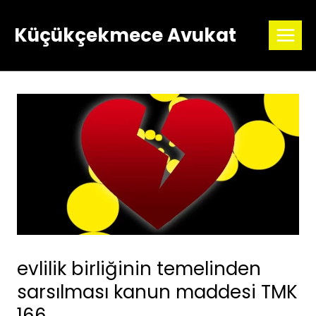
Skip
to
Küçükçekmece Avukat
content
evlilik birliğinin temelinden
sarsılması kanun maddesi TMK
166