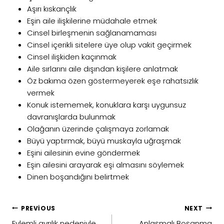
Aşırı kıskançlık
Eşin aile ilişkilerine müdahale etmek
Cinsel birleşmenin sağlanamaması
Cinsel içerikli sitelere üye olup vakit geçirmek
Cinsel ilişkiden kaçınmak
Aile sırlarını aile dışından kişilere anlatmak
Öz bakıma özen göstermeyerek eşe rahatsızlık
vermek
Konuk istememek, konuklara karşı uygunsuz
davranışlarda bulunmak
Olağanın üzerinde çalışmaya zorlamak
Büyü yaptırmak, büyü muskayla uğraşmak
Eşini ailesinin evine göndermek
Eşin ailesini arayarak eşi almasını söylemek
Dinen boşandığını belirtmek
Yazı
PREVIOUS
NEXT
gezinmesi
Eylemli ayrılık nedeniyle
Anlaşmalı Boşanma