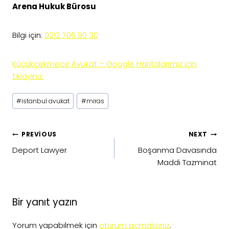
Arena Hukuk Bürosu
Bilgi için:
0212 706 90 30
Küçükçekmece Avukat – Google Haritalarımız için
tıklayınız.
Post
#
istanbul avukat
#
miras
Tags:
Yazı
PREVIOUS
NEXT
gezinmesi
Deport Lawyer
Boşanma Davasında
Maddi Tazminat
Bir yanıt yazın
Yorum yapabilmek için
oturum açmalısınız
.