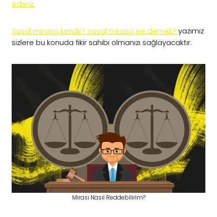
ederiz.
Yasal mirasçı kimdir? Yasal mirasçı ne demek?
yazımız
sizlere bu konuda fikir sahibi olmanızı sağlayacaktır.
Mirası Nasıl Reddebilirim?