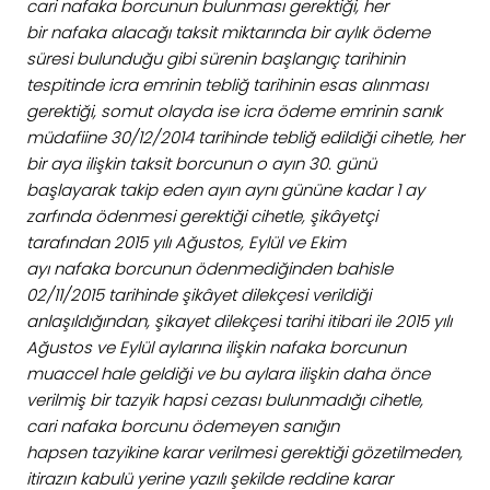
cari nafaka borcunun bulunması gerektiği, her
bir nafaka alacağı taksit miktarında bir aylık ödeme
süresi bulunduğu gibi sürenin başlangıç tarihinin
tespitinde icra emrinin tebliğ tarihinin esas alınması
gerektiği, somut olayda ise icra ödeme emrinin sanık
müdafiine 30/12/2014 tarihinde tebliğ edildiği cihetle, her
bir aya ilişkin taksit borcunun o ayın 30. günü
başlayarak takip eden ayın aynı gününe kadar 1 ay
zarfında ödenmesi gerektiği cihetle, şikâyetçi
tarafından 2015 yılı Ağustos, Eylül ve Ekim
ayı nafaka borcunun ödenmediğinden bahisle
02/11/2015 tarihinde şikâyet dilekçesi verildiği
anlaşıldığından, şikayet dilekçesi tarihi itibari ile 2015 yılı
Ağustos ve Eylül aylarına ilişkin nafaka borcunun
muaccel hale geldiği ve bu aylara ilişkin daha önce
verilmiş bir tazyik hapsi cezası bulunmadığı cihetle,
cari nafaka borcunu ödemeyen sanığın
hapsen tazyikine karar verilmesi gerektiği gözetilmeden,
itirazın kabulü yerine yazılı şekilde reddine karar