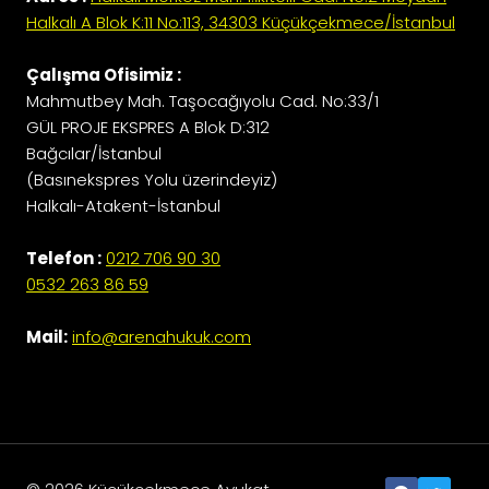
Halkalı A Blok K:11 No:113, 34303 Küçükçekmece/İstanbul
Çalışma Ofisimiz :
Mahmutbey Mah. Taşocağıyolu Cad. No:33/1
GÜL PROJE EKSPRES A Blok D:312
Bağcılar/İstanbul
(Basınekspres Yolu üzerindeyiz)
Halkalı-Atakent-İstanbul
Telefon :
0212 706 90 30
0532 263 86 59
Mail:
info@arenahukuk.com