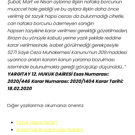
Şubat, Mart ve Nisan aylarına ilişkin nafaka borcunun
muaccel hale geldiği ve bu aylara ilişkin daha önce
verilmiş bir tazyik hapsi cezası da bulunmadığı cihetle,
cari nafaka borcunu ödemeyen sanığın
hapsen tazyikine karar verilmesi gerektiği gözetilmeden,
itirazın bu yönüyle kabulü yerine yazılı şekilde reddine
karar verilmesinde, isabet görülmediği gerekçesiyle
5271 Sayılı Ceza Muhakemesi Kanunu’nun 309.maddesi
uyarınca anılan kararın kanun yararına bozulması
isteminde bulunulmakla gereği görüşülüp düşünüldü…”
YARGITAY
12. HUKUK DAİRESİ
Esas Numarası:
2020/446
Karar Numarası: 2020/1404
Karar Tarihi:
18.02.2020
Diğer yazılarımızı okumanızı öneririz.
Tazyik Hapsi Nedir?
Anlaşmalı Boşanmada Nafaka