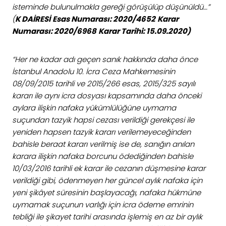
isteminde bulunulmakla gereği görüşülüp düşünüldü…”
(
K DAİRESİ
Esas Numarası: 2020/4652
Karar
Numarası: 2020/6968
Karar Tarihi: 15.09.2020)
“Her ne kadar adı geçen sanık hakkında daha önce
İstanbul Anadolu 10. İcra Ceza Mahkemesinin
08/09/2015 tarihli ve 2015/266 esas, 2015/325 sayılı
kararı ile aynı icra dosyası kapsamında daha önceki
aylara ilişkin nafaka yükümlülüğüne uymama
suçundan tazyik hapsi cezası verildiği gerekçesi ile
yeniden hapsen tazyik kararı verilemeyeceğinden
bahisle beraat kararı verilmiş ise de, sanığın anılan
karara ilişkin nafaka borcunu ödediğinden bahisle
10/03/2016 tarihli ek karar ile cezanın düşmesine karar
verildiği gibi, ödenmeyen her güncel aylık nafaka için
yeni şikâyet süresinin başlayacağı, nafaka hükmüne
uymamak suçunun varlığı için icra ödeme emrinin
tebliği ile şikayet tarihi arasında işlemiş en az bir aylık