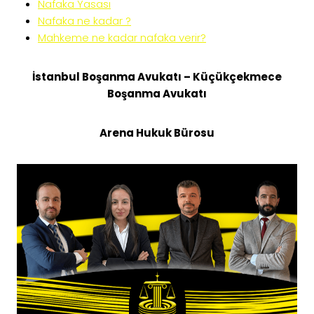
Nafaka Yasası
Nafaka ne kadar ?
Mahkeme ne kadar nafaka verir?
İstanbul Boşanma Avukatı – Küçükçekmece
Boşanma Avukatı
Arena Hukuk Bürosu