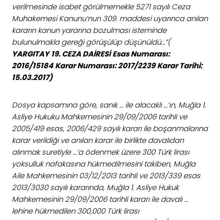
verilmesinde isabet görülmemekle 5271 sayılı Ceza
Muhakemesi Kanunu’nun 309. maddesi uyarınca anılan
kararın kanun yararına bozulması isteminde
bulunulmakla gereği görüşülüp düşünüldü…”(
YARGITAY
19. CEZA DAİRESİ
Esas Numarası:
2016/15184
Karar Numarası: 2017/2239
Karar Tarihi:
15.03.2017)
Dosya kapsamına göre, sanık … ile alacaklı …’ın, Muğla 1.
Asliye Hukuku Mahkemesinin 29/09/2006 tarihli ve
2005/419 esas, 2006/429 sayılı kararı ile boşanmalarına
karar verildiği ve anılan karar ile birlikte davalıdan
alınmak suretiyle …’a ödenmek üzere 300 Türk lirası
yoksulluk nafakasına hükmedilmesini takiben, Muğla
Aile Mahkemesinin 03/12/2013 tarihli ve 2013/339 esas
2013/3030 sayılı kararında, Muğla 1. Asliye Hukuk
Mahkemesinin 29/09/2006 tarihli kararı ile davalı …
lehine hükmedilen 300,000 Türk lirası