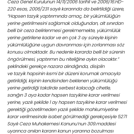
Ceza Genel Kurulunun 14/11/2006 tarihli ve 2006/16.HD-
220 esas, 2006/231 sayılı kararında da belirtildiği üzere,
“Hapsen tazyik yaptırımında amaç, bir yükümlülüğün
yerine getirilmesini sağlamak olduğundan, alt sınırdan
belli bir ceza belirlenmesi gerekmemekte, yükümlülük
yerine getirilene kadar ve en çok 3 ay süreyle kişinin
yükümlülüğüne uygun davranması için zorlanması söz
konusu olmaktadır. Bu nedenle kararda belli bir sürenin
öngörülmesi, yaptırımın bu niteliğine aykırı olacaktır.”
şeklindeki gerekçe nazara alındığında, disiplin
ve tazyik hapsinin kısmi bir düzeni korumak amacıyla
getirildiği, kişinin kendisinden beklenen yükümlülüğü
yerine getirdiği takdirde serbest kalacağı cihetle,
sanığın 3 aya kadar hapsen tazyikine karar verilmesi
yerine, yazılı şekilde 1 ay hapsen tazyikine karar verilmesi
gerektiği gözetilmeden yazılı şekilde mahkumiyetine
karar verilmesinde isabet görülmediği gerekçesiyle 5271
Sayılı Ceza Muhakemesi Kanunu’nun 309.maddesi
uyarınca anılan kararın kanun yararına bozulması