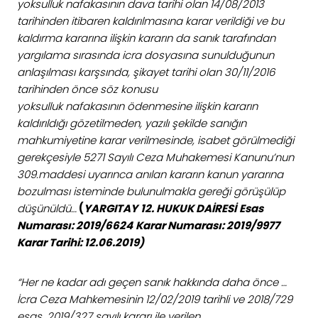
yoksulluk nafakasının dava tarihi olan 14/08/2013
tarihinden itibaren kaldırılmasına karar verildiği ve bu
kaldırma kararına ilişkin kararın da sanık tarafından
yargılama sırasında icra dosyasına sunulduğunun
anlaşılması karşsında, şikayet tarihi olan 30/11/2016
tarihinden önce söz konusu
yoksulluk nafakasının ödenmesine ilişkin kararın
kaldırıldığı gözetilmeden, yazılı şekilde sanığın
mahkumiyetine karar verilmesinde, isabet görülmediği
gerekçesiyle 5271 Sayılı Ceza Muhakemesi Kanunu’nun
309.maddesi uyarınca anılan kararın kanun yararına
bozulması isteminde bulunulmakla gereği görüşülüp
düşünüldü…
(
YARGITAY
12. HUKUK DAİRESİ
Esas
Numarası: 2019/6624
Karar Numarası: 2019/9977
Karar Tarihi: 12.06.2019)
“Her ne kadar adı geçen sanık hakkında daha önce …
İcra Ceza Mahkemesinin 12/02/2019 tarihli ve 2018/729
esas, 2019/327 sayılı kararı ile verilen