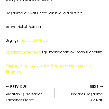
Boşanma avukat ücreti için bilgi alabilirsiniz.
Arena Hukuk Bürosu
Bilgi için:
0212 706 90 30
Boşanma davasıyla
ilgili makalemizi okumanızı öneririz.
Küçükçekmece Avukat – Google Haritalarımız için
tıklayınız.
Yazı
PREVIOUS
NEXT
gezinmesi
Aldatan Eş Ne Kadar
Kırklareli Boşanma
Tazminat Öder?
Avukatı