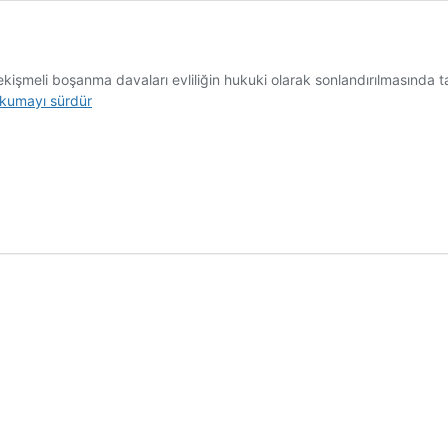
kişmeli boşanma davaları evliliğin hukuki olarak sonlandırılmasında 
ekişmeli
kumayı sürdür
oşanma
vukatı