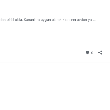
Kiracımı
ardan birisi oldu. Kanunlara uygun olarak kiracının evden ya …
Nasıl
Çıkartırı
2026
Yorum
0