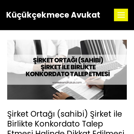
Skip
to
Küçükçekmece Avukat
content
Şirket Ortağı (sahibi) Şirket ile
Birlikte Konkordato Talep
Etmesi Halinde Dikkat Edilmesi