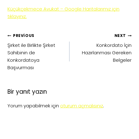
Küçükçekmece Avukat – Google Haritalarımız için
tıklayınız.
Yazı
PREVIOUS
NEXT
gezinmesi
Şirket ile Birlikte Şirket
Konkordato İçin
Sahibinin de
Hazırlanması Gereken
Konkordatoya
Belgeler
Başvurması
Bir yanıt yazın
Yorum yapabilmek için
oturum açmalısınız
.