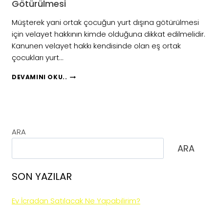
Götürülmesi
Müşterek yani ortak çocuğun yurt dışına götürülmesi
için velayet hakkının kimde olduğuna dikkat edilmelidir.
Kanunen velayet hakkı kendisinde olan eş ortak
çocukları yurt…
MÜŞTEREK
DEVAMINI OKU..
ORTAK
ÇOCUĞUN
YURT
DIŞINA
GÖTÜRÜLMESI
ARA
ARA
SON YAZILAR
Ev İcradan Satılacak Ne Yapabilirim?