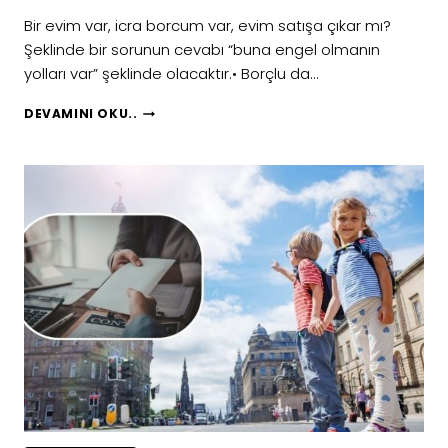
Bir evim var, icra borcum var, evim satışa çıkar mı?
Şeklinde bir sorunun cevabı “buna engel olmanın
yolları var” şeklinde olacaktır.• Borçlu da…
BIR
DEVAMINI OKU..
EVIM
VAR,
İCRA
BORCUNDAN
SATILIR
MI?