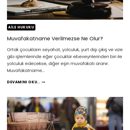
AILE HUKUKU
Muvafakatname Verilmezse Ne Olur?
Ortak çocukların seyahat, yolculuk, yurt dışı çıkış ve vize
gibi işlemlerinde eğer çocuklar ebeveynlerinden biri ile
yolculuk edecekse, diğer eşin muvafakati aranır.
Muvafakatname…
MUVAFAKATNAME
DEVAMINI OKU..
VERILMEZSE
NE
OLUR?