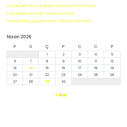
Küçükçekmece Çekişmeli Boşanma Davası
Küçükçekmece İş Hukuku Avukatı
İstanbul Küçükçekmece Adliyesi Nerede?
Nisan 2026
P
S
Ç
P
C
C
P
1
2
3
4
5
6
7
8
9
10
11
12
13
14
15
16
17
18
19
20
21
22
23
24
25
26
27
28
29
30
« Mar