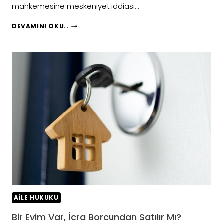
mahkemesine meskeniyet iddiası…
İCRA
DEVAMINI OKU..
BORCU
NEDENIYLE
EVIM
SATILIR
MI?
AILE HUKUKU
Bir Evim Var, İcra Borcundan Satılır Mı?