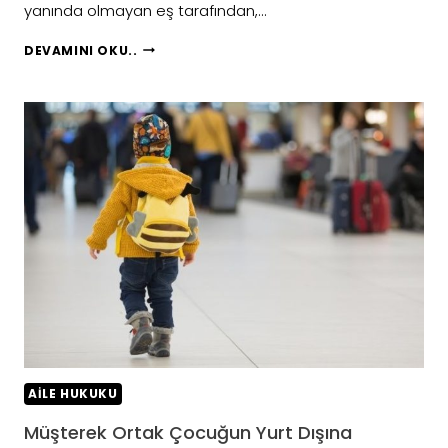
yanında olmayan eş tarafından,…
EŞLERDEN
DEVAMINI OKU..
BIRININ
ORTAK
ÇOCUĞU
YURT
DIŞINA
ÇIKARMASI
AILE HUKUKU
Müşterek Ortak Çocuğun Yurt Dışına