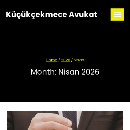
Skip
to
Küçükçekmece Avukat
content
Home
/
2026
/
Nisan
Month: Nisan 2026