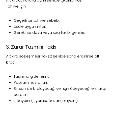
Alt kiracı, hukuka aykırı şekilde çıkarılamaz.
Tahliye için:
Geçerli bir tahliye sebebi,
Usule uygun ihtar,
Gerekirse dava veya icra takibi gerekir.
3. Zarar Tazmini Hakkı
Alt kira sözleşmesi haksız şekilde sona erdirilirse alt
kiracı:
Taşınma giderlerini,
Yapılan masrafları,
Bir sonraki kiralayacağı yer için ödeyeceği emlakçı
parasını
İş kaybını (işyeri ise kazanç kaybını)