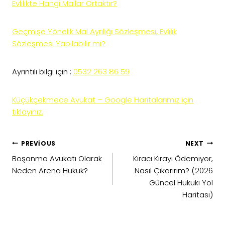
Evlilikte Hangi Mallar Ortaktır?
Geçmişe Yönelik Mal Ayrılığı Sözleşmesi, Evlilik
Sözleşmesi Yapılabilir mi?
Ayrıntılı bilgi için :
0532 263 86 59
Küçükçekmece Avukat – Google Haritalarımız için
tıklayınız.
Yazı
PREVIOUS
NEXT
gezinmesi
Boşanma Avukatı Olarak
Kiracı Kirayı Ödemiyor,
Neden Arena Hukuk?
Nasıl Çıkarırım? (2026
Güncel Hukuki Yol
Haritası)