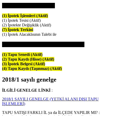
(5) REHIN İŞLEMLERİ
(1) İpotek İşlemleri (Aktif)
(1) İpotek Tesisi (Aktif)
(2) İpotekte Değişiklik (Aktif)
(7) İpotek Terkini
(1) İpotek Alacaklısının Talebi ile
(8) RAPOR VE BELGELER (AKTIF)
(1) Tapu Senedi (Aktif)
(2) Tapu Kaydı (Hisse) (Aktif)
(3) İpotek Belgesi (Aktif)
(4) Tapu Kaydı (Taşınmaz) (Aktif)
2018/1 sayılı genelge
İLGİLİ GENELGE LİNKİ
:
2018/1 SAYILI GENELGE (YETKİ ALANI DIŞI TAPU
İŞLEMLERİ)
TAPU SATIŞI FARKLI İL ya da İLÇEDE YAPILIR MI? :