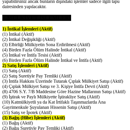
yapabilirsiniz ancak bunların dışındaki işlemler sadece ilgili tapu
dairesinden yapılacaktır.
1-MÜLKİYET İŞLEMLERİ
1) İntikal İşlemleri (Aktif)
(1) İntikal (Aktif)
(2) İntikal Değişikliği (Aktif)
(3) Elbirliği Mülkiyetin Sona Erdirilmesi (Aktif)
(4) Birden Fazla Ölüm Halinde İntikal (Aktif)
(5) İntikal ve İntifa Tesisi (Aktif)
(6) Birden Fazla Ölüm Halinde İntikal ve İntifa (Aktif)
2) Satış İşlemleri (Aktif)
(1) Satış (Aktif)
(2) Satış Suretiyle Pay Temliki (Aktif)
(3) İntifa Hakkını Üzerinde Tutarak Çıplak Mülkiyet Satışı (Aktif)
(4) Çıplak Mülkiyet Satışı ve 3. Kişiye İntifa Devri (Aktif)
(8) 4706 S.Y. 7/B Maddesine Göre Hazine Mallarının Satışı (Aktif)
(9) İştirak ve Paylı Mülkiyette İştirakliye Satış (Aktif)
(10) Katmülkiyetli ya da Kat İrtifaklı Taşınmazlarda Ana
Gayrimenkule Şuyulanan Hissenin Satışı (Aktif)
(15) Satış ve İpotek (Aktif)
(3) Bağış (Hibe) İşlemleri (Aktif)
(1) Bağış (Aktif)
(2) Bağış Suretiyle Pay Temliki (Aktif)