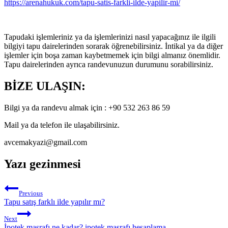
https://arenahukuk.com/tapu-satis-farkli-ilde-yapilir-mi/
Tapudaki işlemleriniz ya da işlemlerinizi nasıl yapacağınız ile ilgili
bilgiyi tapu dairelerinden sorarak öğrenebilirsiniz. İntikal ya da diğer
işlemler için boşa zaman kaybetmemek için bilgi almanız önemlidir.
Tapu dairelerinden ayrıca randevunuzun durumunu sorabilirsiniz.
BİZE ULAŞIN:
Bilgi ya da randevu almak için : +90 532 263 86 59
Mail ya da telefon ile ulaşabilirsiniz.
avcemakyazi@gmail.com
Yazı gezinmesi
Previous
Tapu satış farklı ilde yapılır mı?
Next
İpotek masrafı ne kadar? ipotek masrafı hesaplama