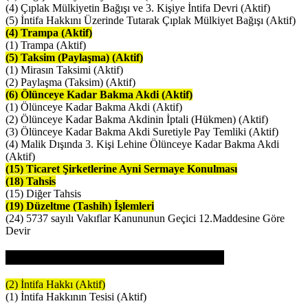
(4) Çıplak Mülkiyetin Bağışı ve 3. Kişiye İntifa Devri (Aktif)
(5) İntifa Hakkını Üzerinde Tutarak Çıplak Mülkiyet Bağışı (Aktif)
(4) Trampa (Aktif)
(1) Trampa (Aktif)
(5) Taksim (Paylaşma) (Aktif)
(1) Mirasın Taksimi (Aktif)
(2) Paylaşma (Taksim) (Aktif)
(6) Ölünceye Kadar Bakma Akdi (Aktif)
(1) Ölünceye Kadar Bakma Akdi (Aktif)
(2) Ölünceye Kadar Bakma Akdinin İptali (Hükmen) (Aktif)
(3) Ölünceye Kadar Bakma Akdi Suretiyle Pay Temliki (Aktif)
(4) Malik Dışında 3. Kişi Lehine Ölünceye Kadar Bakma Akdi
(Aktif)
(15) Ticaret Şirketlerine Ayni Sermaye Konulması
(18) Tahsis
(15) Diğer Tahsis
(19) Düzeltme (Tashih) İşlemleri
(24) 5737 sayılı Vakıflar Kanununun Geçici 12.Maddesine Göre
Devir
(4) İRTIFAK HAKLARI İŞLEMLER
İ
(2) İntifa Hakkı (Aktif)
(1) İntifa Hakkının Tesisi (Aktif)