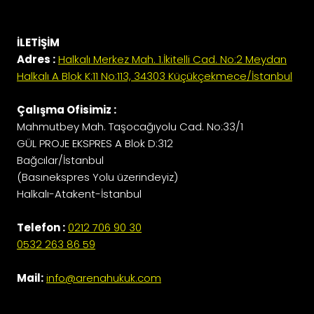
İLETİŞİM
Adres :
Halkalı Merkez Mah. 1.İkitelli Cad. No:2 Meydan
Halkalı A Blok K:11 No:113, 34303 Küçükçekmece/İstanbul
Çalışma Ofisimiz :
Mahmutbey Mah. Taşocağıyolu Cad. No:33/1
GÜL PROJE EKSPRES A Blok D:312
Bağcılar/İstanbul
(Basınekspres Yolu üzerindeyiz)
Halkalı-Atakent-İstanbul
Telefon :
0212 706 90 30
0532 263 86 59
Mail:
info@arenahukuk.com