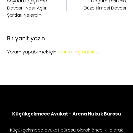
gezinmesi
Soyadı Değiştirme
Doğum Tarihinin
Davası | Nasıl Açılır,
Düzeltilmesi Davası
Şartları Nelerdir?
Bir yanıt yazın
Yorum yapabilmek için
oturum açmalısınız
.
Küçükçekmece Avukat - Arena Hukuk Bürosu
Küçükçekmece avukat bürosu olarak öncelikli olarak