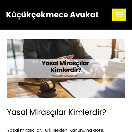
Skip
to
Küçükçekmece Avukat
content
Yasal Mirasçılar Kimlerdir?
Yasal mirasçılar, Türk Medeni Kanunu’na göre,