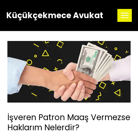
Skip
to
Küçükçekmece Avukat
content
İşveren Patron Maaş Vermezse
Haklarım Nelerdir?