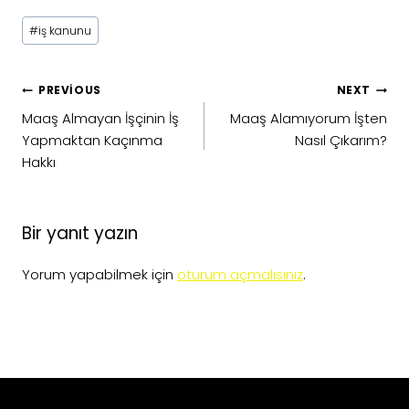
Post
#
iş kanunu
Tags:
Yazı
PREVIOUS
NEXT
gezinmesi
Maaş Almayan İşçinin İş
Maaş Alamıyorum İşten
Yapmaktan Kaçınma
Nasıl Çıkarım?
Hakkı
Bir yanıt yazın
Yorum yapabilmek için
oturum açmalısınız
.