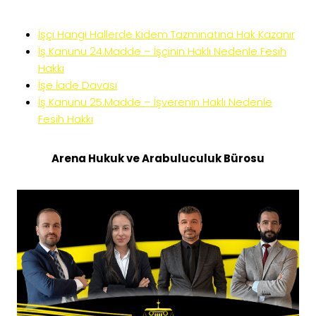
İşçi Hangi Hallerde Kıdem Tazminatına Hak Kazanır
İş Kanunu 24.Madde – İşçinin Haklı Nedenle Fesih
Hakkı
İşe İade Davası
İş Kanunu 25.Madde – İşverenin Haklı Nedenle
Fesih Hakkı
Arena Hukuk ve Arabuluculuk Bürosu