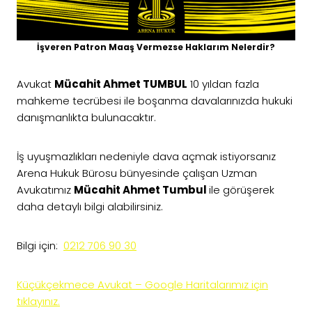
İşveren Patron Maaş Vermezse Haklarım Nelerdir?
Avukat
Mücahit Ahmet TUMBUL
10 yıldan fazla
mahkeme tecrübesi ile boşanma davalarınızda hukuki
danışmanlıkta bulunacaktır.
İş uyuşmazlıkları nedeniyle dava açmak istiyorsanız
Arena Hukuk Bürosu bünyesinde çalışan Uzman
Avukatımız
Mücahit Ahmet Tumbul
ile görüşerek
daha detaylı bilgi alabilirsiniz.
Bilgi için:
0212 706 90 30
Küçükçekmece Avukat – Google Haritalarımız için
tıklayınız.