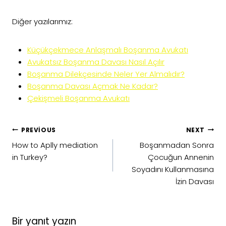
Diğer yazılarımız:
Küçükçekmece Anlaşmalı Boşanma Avukatı
Avukatsız Boşanma Davası Nasıl Açılır
Boşanma Dilekçesinde Neler Yer Almalıdır?
Boşanma Davası Açmak Ne Kadar?
Çekişmeli Boşanma Avukatı
Yazı
PREVIOUS
NEXT
gezinmesi
How to Aplly mediation
Boşanmadan Sonra
in Turkey?
Çocuğun Annenin
Soyadını Kullanmasına
İzin Davası
Bir yanıt yazın