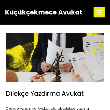
Skip
to
Küçükçekmece Avukat
content
Dilekçe Yazdırma Avukat
Dilekçe yazdırma Avukat olarak dilekçe yazma