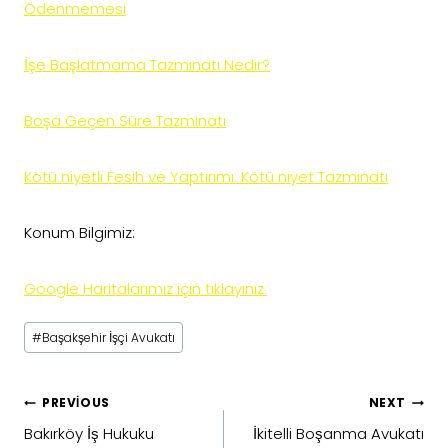
Ödenmemesi
İşe Başlatmama Tazminatı Nedir?
Boşa Geçen Süre Tazminatı
Kötü niyetli Fesih ve Yaptırımı: Kötü niyet Tazminatı
Konum Bilgimiz:
Google Haritalarımız için tıklayınız.
Post
#
Başakşehir İşçi Avukatı
Tags:
Yazı
PREVIOUS
NEXT
gezinmesi
Bakırköy İş Hukuku
İkitelli Boşanma Avukatı