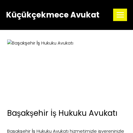
Skip
to
Küçükçekmece Avukat
content
Başakşehir İş Hukuku Avukatı
Başakşehir İş Hukuku Avukatı hizmetimizle işvereninizle