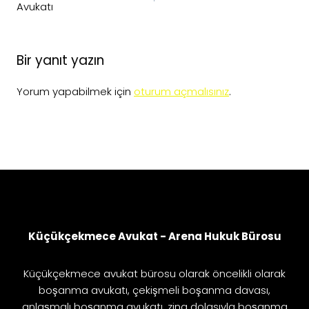
Avukatı
Bir yanıt yazın
Yorum yapabilmek için
oturum açmalısınız
.
Küçükçekmece Avukat - Arena Hukuk Bürosu
Küçükçekmece avukat bürosu olarak öncelikli olarak
boşanma avukatı, çekişmeli boşanma davası,
anlaşmalı boşanma avukatı, zina dolasıyla boşanma