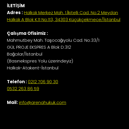
İLETİŞİM
Adres :
Halkalı Merkez Mah. 1.İkitelli Cad. No:2 Meydan
Halkalı A Blok K:11 No:113, 34303 Küçükçekmece/İstanbul
Çalışma Ofisimiz :
Mahmutbey Mah. Taşocağıyolu Cad. No:33/1
GÜL PROJE EKSPRES A Blok D:312
Bağcılar/İstanbul
(Basınekspres Yolu üzerindeyiz)
Halkalı-Atakent-İstanbul
Telefon :
0212 706 90 30
0532 263 86 59
Mail:
info@arenahukuk.com